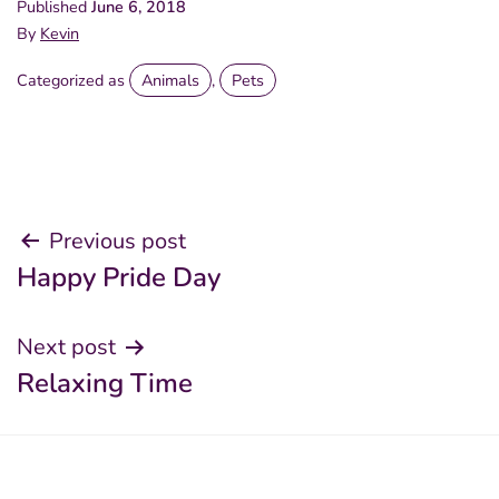
Published
June 6, 2018
By
Kevin
Categorized as
Animals
,
Pets
Post
Previous post
Happy Pride Day
navigation
Next post
Relaxing Time