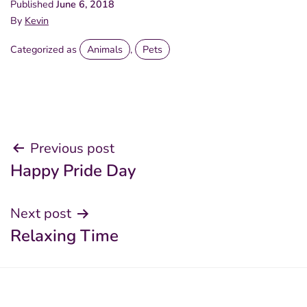
Published
June 6, 2018
By
Kevin
Categorized as
Animals
,
Pets
Post
Previous post
Happy Pride Day
navigation
Next post
Relaxing Time