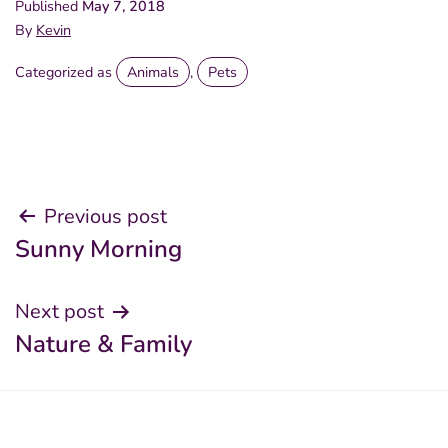
Published
May 7, 2018
By
Kevin
Categorized as
Animals
,
Pets
Post
Previous post
Sunny Morning
navigation
Next post
Nature & Family